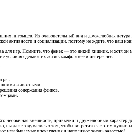
машних питомцев. Их очаровательный вид и дружелюбная натура 
кой активности и социализации, поэтому не ждите, что ваш нов
а для игр. Помните, что фенек — это дикий хищник, и хотя он 
е условия сделают их жизнь комфортнее и интереснее.
?
игры.
машними животными.
зрешения содержания фенков.
итомцами.
 Его необычная внешность, привычки и дружелюбный характер д
но, вы даже задумались о том, чтобы встретиться с этим пушист
яют незабываемые впечатления и наполняют жизнь радостью!