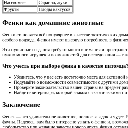
Насекомые
Саранча, жуки
Фрукты
Плоды кактусов
Фенки как домашние животные
Фенки становятся всё популярнее в качестве экзотических до
особого подхода. Фенки имеют высокую потребность в физичес
Эти пушистые создания требуют много внимания и пространств
нужно много игрушек и возможностей для исследования — таки
Что учесть при выборе фенка в качестве питомца
Убедитесь, что у вас есть достаточно места для активной 
Подумайте о возможности совместимости с другими до
Проверьте законодательство вашей страны на предмет ра
Найдите ветеринара, который знаком с экзотическими п
Заключение
Фенек — это удивительное животное, полное загадок и чудес.
фауны. Надеюсь, вам было интересно узнать о фенке и, возмож
любопытство или желание завести нового друга, фенки оставл