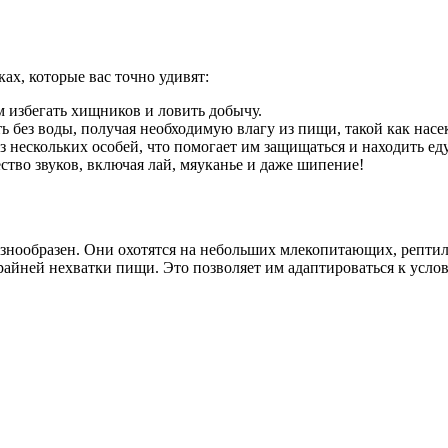
ах, которые вас точно удивят:
м избегать хищников и ловить добычу.
 без воды, получая необходимую влагу из пищи, такой как нас
 нескольких особей, что помогает им защищаться и находить еду
тво звуков, включая лай, мяуканье и даже шипение!
знообразен. Они охотятся на небольших млекопитающих, рептил
 крайней нехватки пищи. Это позволяет им адаптироваться к усло