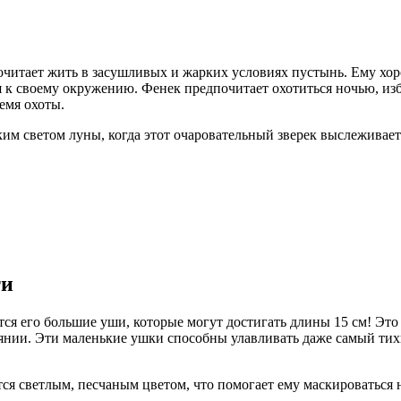
очитает жить в засушливых и жарких условиях пустынь. Ему хор
 к своему окружению. Фенек предпочитает охотиться ночью, из
емя охоты.
ким светом луны, когда этот очаровательный зверек выслеживает
ти
ся его большие уши, которые могут достигать длины 15 см! Эт
тоянии. Эти маленькие ушки способны улавливать даже самый ти
ся светлым, песчаным цветом, что помогает ему маскироваться 