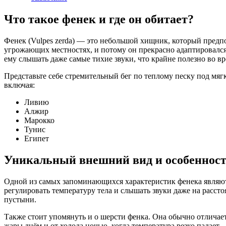
Что такое фенек и где он обитает?
Фенек (Vulpes zerda) — это небольшой хищник, который предп
угрожающих местностях, и потому он прекрасно адаптировался
ему слышать даже самые тихие звуки, что крайне полезно во вр
Представьте себе стремительный бег по теплому песку под мяг
включая:
Ливию
Алжир
Марокко
Тунис
Египет
Уникальный внешний вид и особеннос
Одной из самых запоминающихся характеристик фенека являют
регулировать температуру тела и слышать звуки даже на расс
пустыни.
Также стоит упомянуть и о шерсти фенка. Она обычно отличает
жары днём и от холода ночью, когда температура резко падает.