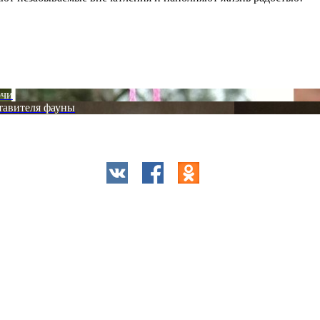
очи
тавителя фауны