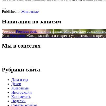
Published in
Животные
Навигация по записям
Previous
Previous post:
Летучие мыши: Мистические создания н
Next
Next post:
Жихарка: тайны и секреты удивительного предс
Мы в соцсетях
Рубрики сайта
Дача и сад
Декор
Животные
Инструкции
Как сделать
Поделки
Советы хозяйке