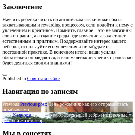
Заключение
Научить ребенка читать на английском языке может быть
захватывающим и rewarding процессом, если подойти к нему с
увлечением и креативом. Помните, главное – это не магазины
слов и правил, а создание среды, где изучение языка станет
естественным и приятным. Поддерживайте интерес вашего
ребенка, используйте его увлечения и не забудьте о
постоянной практике. В конечном итоге, ваши усилия
обязательно оправдаются, и ваш маленький ученик с радостью
будет делиться своими знаниями!
Published in
Советы хозяйке
Навигация по записям
Previous
Previous post:
День рождения: как его отпраздновать
незабываемо
Next
Next post:
Как называют детенышей зебры: интересные
факты о жизни зебр
Мы в соцсетях