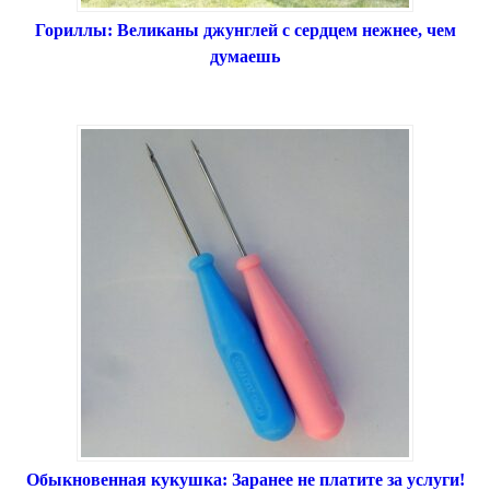
Гориллы: Великаны джунглей с сердцем нежнее, чем
думаешь
Обыкновенная кукушка: Заранее не платите за услуги!