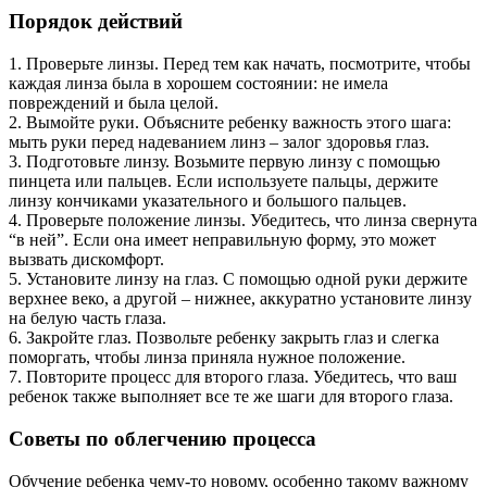
Порядок действий
1. Проверьте линзы. Перед тем как начать, посмотрите, чтобы
каждая линза была в хорошем состоянии: не имела
повреждений и была целой.
2. Вымойте руки. Объясните ребенку важность этого шага:
мыть руки перед надеванием линз – залог здоровья глаз.
3. Подготовьте линзу. Возьмите первую линзу с помощью
пинцета или пальцев. Если используете пальцы, держите
линзу кончиками указательного и большого пальцев.
4. Проверьте положение линзы. Убедитесь, что линза свернута
“в ней”. Если она имеет неправильную форму, это может
вызвать дискомфорт.
5. Установите линзу на глаз. С помощью одной руки держите
верхнее веко, а другой – нижнее, аккуратно установите линзу
на белую часть глаза.
6. Закройте глаз. Позвольте ребенку закрыть глаз и слегка
поморгать, чтобы линза приняла нужное положение.
7. Повторите процесс для второго глаза. Убедитесь, что ваш
ребенок также выполняет все те же шаги для второго глаза.
Советы по облегчению процесса
Обучение ребенка чему-то новому, особенно такому важному