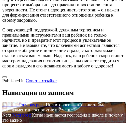
процесс: от выбора линз до практики и восстановления
уверенности. Не стоит недооценивать этот этап – он важен
для формирования ответственного отношения ребенка к
своему здоровью.
С окружающей поддержкой, должным терпением и
правильными инструментами ваш ребенок не только
научится, но и превратит этот процесс в увлекательное
занятие. Не забывайте, что ключевыми аспектами являются
открытое общение и понимание страха, с которым может
сталкиваться ваш малыш. Надеюсь, ваш ребенок скоро станет
мастером надевания и снятия линз, а вы сможете гордиться
своим вкладом в его независимость и заботу о здоровье!
Published in
Советы хозяйке
Навигация по записям
Previous
Previous post:
Пол второго — это как: тайм-
менеджмент и восприятие времени
Next
Next post:
Когда начинается география в школе и почему
это важно