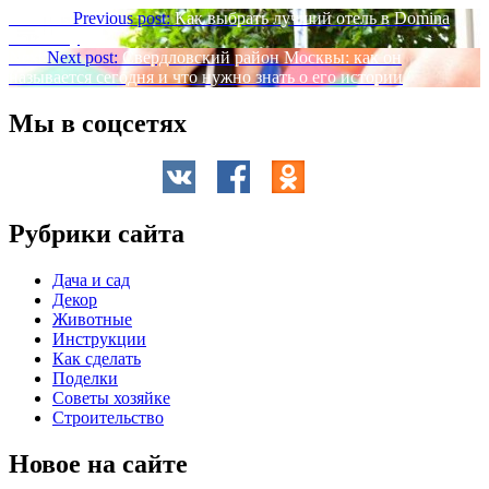
Previous
Previous post:
Как выбрать лучший отель в Domina
Coral Bay
Next
Next post:
Свердловский район Москвы: как он
называется сегодня и что нужно знать о его истории
Мы в соцсетях
Рубрики сайта
Дача и сад
Декор
Животные
Инструкции
Как сделать
Поделки
Советы хозяйке
Строительство
Новое на сайте