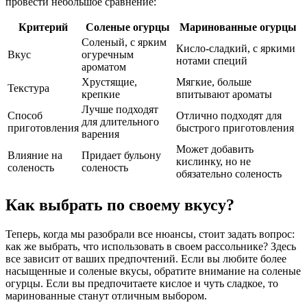
провести небольшое сравнение:
Критерий
Соленые огурцы
Маринованные огурцы
Соленый, с ярким
Кисло-сладкий, с яркими
Вкус
огуречным
нотами специй
ароматом
Хрустящие,
Мягкие, больше
Текстура
крепкие
впитывают ароматы
Лучше подходят
Способ
Отлично подходят для
для длительного
приготовления
быстрого приготовления
варения
Может добавить
Влияние на
Придает бульону
кислинку, но не
соленость
соленость
обязательно соленость
Как выбрать по своему вкусу?
Теперь, когда мы разобрали все нюансы, стоит задать вопрос:
как же выбрать, что использовать в своем рассольнике? Здесь
все зависит от ваших предпочтений. Если вы любите более
насыщенные и соленые вкусы, обратите внимание на соленые
огурцы. Если вы предпочитаете кислое и чуть сладкое, то
маринованные станут отличным выбором.