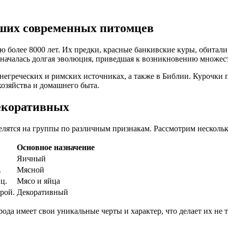
аших современных питомцев
более 8000 лет. Их предки, красные банкивские куры, обитал
р началась долгая эволюция, приведшая к возникновению множест
внегреческих и римских источниках, а также в Библии. Курочки
хозяйства и домашнего быта.
декоративных
делятся на группы по различным признакам. Рассмотрим несколь
Основное назначение
Яичный
.
Мясной
ц.
Мясо и яйца
рой.
Декоративный
рода имеет свои уникальные черты и характер, что делает их не