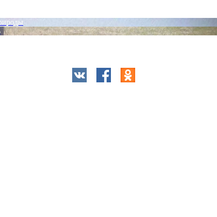
природы
ь