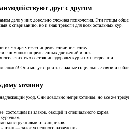
аимодействуют друг с другом
 самом деле у них довольно сложная психология. Эти птицы общ
зыв к спариванию, но и знак тревоги для всех остальных кур.
й из которых несет определенное значение.
ии с помощью определенных движений и поз.
ногое сказать о состоянии здоровья кур и их настроении.
аже людей! Они могут строить сложные социальные связи и собл
ждому хозяину
м надлежащий уход. Они довольно неприхотливы, но все же треб
, состоящем из злаков, овощей и специального корма.
 курочкам.
ми конструкциями от хищников.
ья птиц — залог успешного разведения.