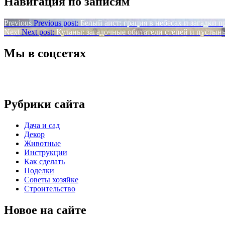
Навигация по записям
Previous
Previous post:
Белый аист: грация в небесах и загадки 
Next
Next post:
Куланы: загадочные обитатели степей и пустын
Мы в соцсетях
Рубрики сайта
Дача и сад
Декор
Животные
Инструкции
Как сделать
Поделки
Советы хозяйке
Строительство
Новое на сайте