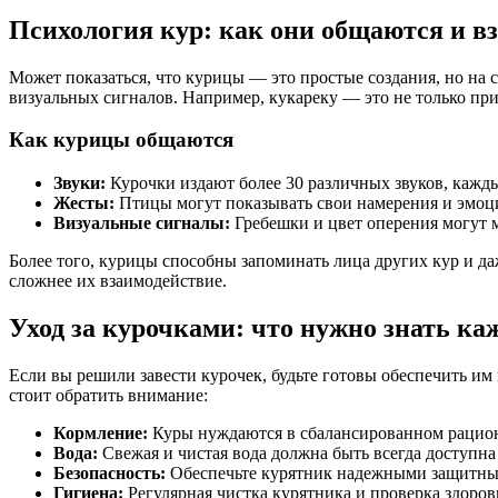
Психология кур: как они общаются и вз
Может показаться, что курицы — это простые создания, но на
визуальных сигналов. Например, кукареку — это не только при
Как курицы общаются
Звуки:
Курочки издают более 30 различных звуков, кажды
Жесты:
Птицы могут показывать свои намерения и эмоц
Визуальные сигналы:
Гребешки и цвет оперения могут м
Более того, курицы способны запоминать лица других кур и д
сложнее их взаимодействие.
Уход за курочками: что нужно знать ка
Если вы решили завести курочек, будьте готовы обеспечить и
стоит обратить внимание:
Кормление:
Куры нуждаются в сбалансированном рационе
Вода:
Свежая и чистая вода должна быть всегда доступна
Безопасность:
Обеспечьте курятник надежными защитны
Гигиена:
Регулярная чистка курятника и проверка здоров