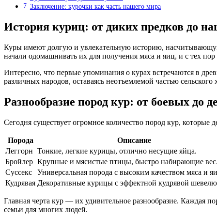
Заключение: курочки как часть нашего мира
История куриц: от диких предков до н
Куры имеют долгую и увлекательную историю, насчитывающую 
начали одомашнивать их для получения мяса и яиц, и с тех по
Интересно, что первые упоминания о курах встречаются в дре
различных народов, оставаясь неотъемлемой частью сельского 
Разнообразие пород кур: от боевых до 
Сегодня существует огромное количество пород кур, которые 
Порода
Описание
Леггорн
Тонкие, легкие курицы, отлично несущие яйца.
Бройлер
Крупные и мясистые птицы, быстро набирающие вес
Суссекс
Универсальная порода с высоким качеством мяса и яи
Кудрявая
Декоративные курицы с эффектной кудрявой шевелю
Главная черта кур — их удивительное разнообразие. Каждая по
семьи для многих людей.