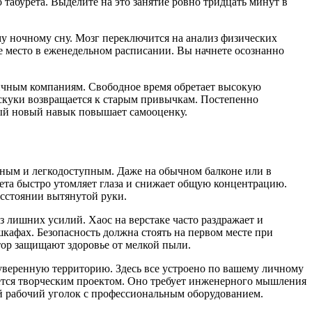
табурета. Выделите на это занятие ровно тридцать минут в
у ночному сну. Мозг переключится на анализ физических
е место в еженедельном расписании. Вы начнете осознанно
сичным компаниям. Свободное время обретает высокую
 скуки возвращается к старым привычкам. Постепенно
дый новый навык повышает самооценку.
сным и легкодоступным. Даже на обычном балконе или в
вета быстро утомляет глаза и снижает общую концентрацию.
сстоянии вытянутой руки.
 лишних усилий. Хаос на верстаке часто раздражает и
кафах. Безопасность должна стоять на первом месте при
тор защищают здоровье от мелкой пыли.
суверенную территорию. Здесь все устроено по вашему личному
яется творческим проектом. Оно требует инженерного мышления
ый рабочий уголок с профессиональным оборудованием.