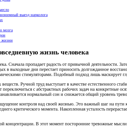
месло
 анонимный выезд нарколога
ах
о мозга
фон
й жизни
овседневную жизнь человека
ека. Сначала пропадает радость от привычной деятельности. Зат
тдых в выходные дни перестает приносить долгожданное восстан
ическими стимуляторами. Подобный подход лишь маскирует гл
веществ. Ручной труд выступает в качестве естественного стаб
т переключиться с абстрактных рабочих задач на конкретные ос
анавливается нормальный сон и снижается общий уровень трев
 ощущение контроля над своей жизнью. Это важный шаг на пути 
днего критического момента. Накопленная усталость перерастае
ой концентрации. В этот момент посторонние тревожные мысли 