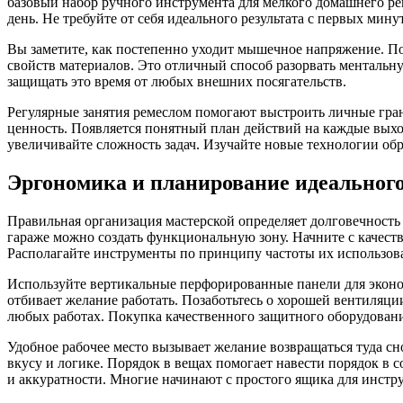
базовый набор ручного инструмента для мелкого домашнего рем
день. Не требуйте от себя идеального результата с первых мину
Вы заметите, как постепенно уходит мышечное напряжение. По
свойств материалов. Это отличный способ разорвать ментальн
защищать это время от любых внешних посягательств.
Регулярные занятия ремеслом помогают выстроить личные гра
ценность. Появляется понятный план действий на каждые выхо
увеличивайте сложность задач. Изучайте новые технологии о
Эргономика и планирование идеального
Правильная организация мастерской определяет долговечность
гараже можно создать функциональную зону. Начните с качест
Располагайте инструменты по принципу частоты их использов
Используйте вертикальные перфорированные панели для эконом
отбивает желание работать. Позаботьтесь о хорошей вентиляци
любых работах. Покупка качественного защитного оборудовани
Удобное рабочее место вызывает желание возвращаться туда с
вкусу и логике. Порядок в вещах помогает навести порядок в
и аккуратности. Многие начинают с простого ящика для инстр