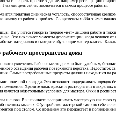
онта и выбрать простое задание, например реставрацию старого 
т. Главная цель сейчас заключается в самом процессе работы.
явится приятная физическая усталость, способствующая крепком
ую жвачку из рабочих проблем. Со временем хобби займет важно
ницы. Вы учитесь говорить твердое «нет» лишней работе и ток
дные. Это исключает моменты дезориентации, когда человек от
бработки материалов и смотрите обучающие мастер-классы. Каж
 рабочего пространства дома
 нового увлечения. Рабочее место должно быть удобным, безопа
венного освещения рабочей поверхности верстака. Недостаток с
ания. Самые востребованные предметы должны находиться на ра
ии полезной площади. Это позволяет поддерживать порядок без
и помещения. Храните лаки, краски и растворители в закрытых ш
я является обязательным условием для мастера. Очки и респира
нова и снова. Вы начинаете воспринимать мастерскую как свою 
 собственных мыслях. Обустройство мастерской само по себе явл
ументов под столом. Со временем это перерастает в полноценн