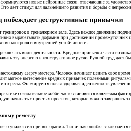
формируются новые нейронные связи, отвечающие за удовлетвор
. Это дает стимул для дальнейшего развития и борьбы с депресс
д побеждает деструктивные привычки
т тренировок в тренажерном зале. Здесь каждое движение подчин
активно вырабатывать дофамин при достижении промежуточных ц
вство контроля и внутренней устойчивости.
реключать виды деятельности. Вредные привычки часто возника
ить эту энергию в конструктивное русло. Ручной труд дает быс
настоящему азарту мастера. Человек начинает ценить свое время
дит мягкое вытеснение вредных привычек полезными ритуалами.
 интересы. Формируется новая здоровая идентичность увлеченно
практике созидательное хобби часто становится ключевым факто
ндую начинать с простых проектов, которые можно завершить за
вному ремеслу
бщего упадка сил при выгорании. Типичная ошибка заключается 