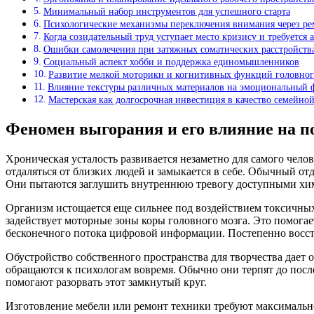
Минимальный набор инструментов для успешного старта
Психологические механизмы переключения внимания через ре
Когда созидательный труд уступает место кризису и требуется
Ошибки самолечения при затяжных соматических расстройств
Социальный аспект хобби и поддержка единомышленников
Развитие мелкой моторики и когнитивных функций головног
Влияние текстуры различных материалов на эмоциональный 
Мастерская как долгосрочная инвестиция в качество семейно
Феномен выгорания и его влияние на п
Хроническая усталость развивается незаметно для самого челов
отдаляться от близких людей и замыкается в себе. Обычный о
Они пытаются заглушить внутреннюю тревогу доступными хим
Организм истощается еще сильнее под воздействием токсичных 
задействует моторные зоны коры головного мозга. Это помогае
бесконечного потока цифровой информации. Постепенно восст
Обустройство собственного пространства для творчества дает
обращаются к психологам вовремя. Обычно они терпят до после
помогают разорвать этот замкнутый круг.
Изготовление мебели или ремонт техники требуют максимальн