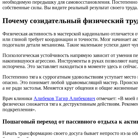
необходимую передышку для самовосстановления. Постепенно 
собственные силы. Вы видите реальный результат своего труда
Почему созидательный физический тру
Физическая активность в мастерской кардинально отличается о
или глиной требует координации и точности. Мозг начинает 
подогнали детали механизма. Такие маленькие успехи дают чу
Психологическая устойчивость напрямую зависит от умения пе
накопившуюся агрессию. Инструменты в руках позволяют направ
испорчена. Это заставляет находиться в моменте здесь и сейчас.
Постепенно тяга к суррогатным удовольствиям уступает место 
опасно. Это понимает любой здравомыслящий мастер. Происхо
а не ради застолья. Меняется круг общения и общие жизненные
Врач клиники
Алибеков Тагир Алибекович
отмечает: «В моей 
физически снижается тяга к деструктивным действиям. Рекоме
подкрепления».
Пошаговый переход от пассивного отдыха к акти
Начать трансформацию своего досуга бывает непросто из-за о