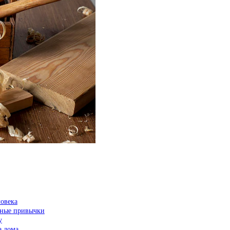
ловека
вные привычки
у
а дома