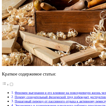
Краткое содержимое статьи:
Феномен выгорания и его влияние на повседневную жизнь че
Почему созидательный физический труд побеждает деструкти
Пошаговый переход от пассивного отдыха к активному ремесл
Эргономика и планирование идеального рабочего пространств