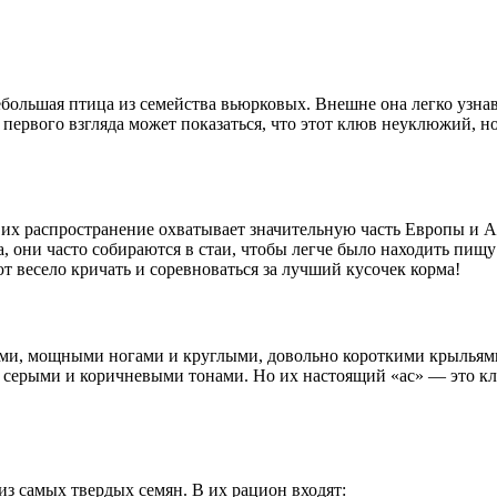
небольшая птица из семейства вьюрковых. Внешне она легко узна
 первого взгляда может показаться, что этот клюв неуклюжий, н
х распространение охватывает значительную часть Европы и Аз
а, они часто собираются в стаи, чтобы легче было находить пищ
т весело кричать и соревноваться за лучший кусочек корма!
ими, мощными ногами и круглыми, довольно короткими крыльям
с серыми и коричневыми тонами. Но их настоящий «ас» — это кл
из самых твердых семян. В их рацион входят: