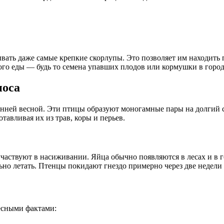
ать даже самые крепкие скорлупы. Это позволяет им находить
ого еды — будь то семена упавших плодов или кормушки в город
носа
ней весной. Эти птицы образуют моногамные пары на долгий ср
отавливая их из трав, коры и перьев.
 участвуют в насиживании. Яйца обычно появляются в лесах и в 
ьно летать. Птенцы покидают гнездо примерно через две недели
есными фактами: