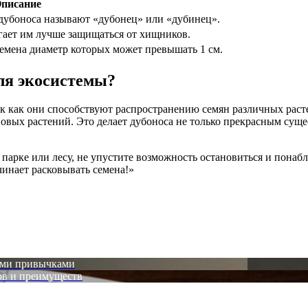
писание
дубоноса называют «дубонец» или «дубинец».
огает им лучше защищаться от хищников.
емена диаметр которых может превышать 1 см.
ля экосистемы?
к как они способствуют распространению семян различных раст
 новых растений. Это делает дубоноса не только прекрасным су
ем парке или лесу, не упустите возможность остановиться и пон
чинает расковывать семена!»
ыми привычками
ов и преимуществ