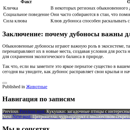
Факт
О
Кличка
В некоторых регионах обыкновенного 
Социальное поведение
Они часто собираются в стаи, что пом
Сила клюва
Клюв дубоноса способен раскалывать с
Заключение: почему дубоносы важны д
Обыкновенные дубоносы играют важную роль в экосистеме, та
перенаправляют их в новые места, создавая условия для роста
для сохранения экологического баланса в природе.
Так что, если вы заметите это яркое пернатое существо в ваш
сегодня вы увидите, как дубонос расправляет свои крылья и на
Published in
Животные
Навигация по записям
Previous
Previous post:
Кукушки: загадочные птицы с интересн
Next
Next post:
Цитронелла: чудо-продукт с множеством секрет
Мы в соцсетях