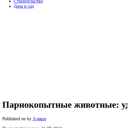
Строительство
Дача и сад
Парнокопытные животные: уд
Published on
by
Админ