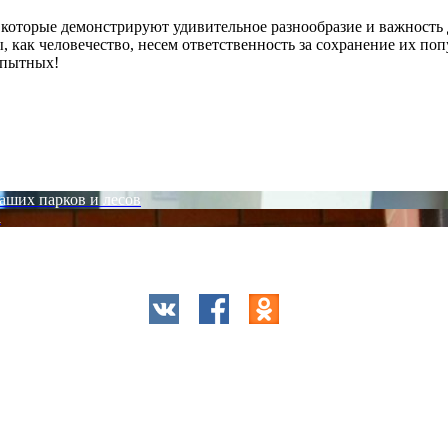
оторые демонстрируют удивительное разнообразие и важность д
как человечество, несем ответственность за сохранение их попу
опытных!
аших парков и лесов
а