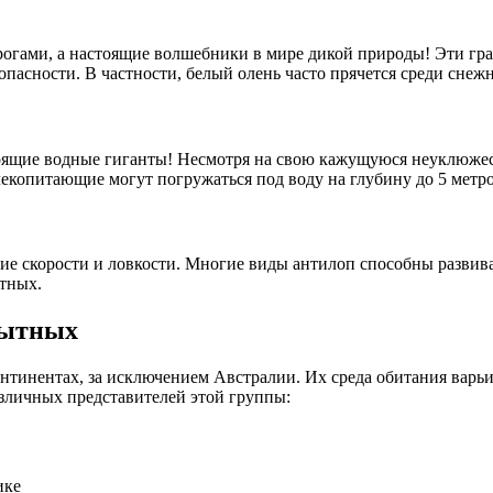
гами, а настоящие волшебники в мире дикой природы! Эти граци
опасности. В частности, белый олень часто прячется среди снеж
оящие водные гиганты! Несмотря на свою кажущуюся неуклюжест
екопитающие могут погружаться под воду на глубину до 5 метров
е скорости и ловкости. Многие виды антилоп способны развивать
тных.
пытных
тинентах, за исключением Австралии. Их среда обитания варьи
азличных представителей этой группы:
ике