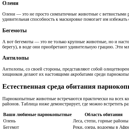
Олени
Олени — это не просто симпатичные животные с ветвистыми ро
удивительная способность к маскировке помогает им избежать 
Бегемоты
А вот бегемоты — это не только крупные животные, но и наст
берегу), в воде они приобретают удивительную грацию. Эти мл
Антилопы
Антилопы, со своей стороны, представляют собой олицетворени
хищников делают их настоящими акробатами среди парнокопы
Естественная среда обитания парноко
Парнокопытные животные встречаются практически на всех кон
районов. Таблица ниже демонстрирует, где можно встретить р
Ваши любимые парнокопытные
Область обитания
Олень
Леса, степи, горные районы
Бегемот
Реки, озера, водоемы в Афр