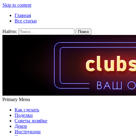
Skip to content
Главная
Все статьи
Найти:
Primary Menu
Как сделать
Поделки
Советы хозяйке
Декор
Инструкции