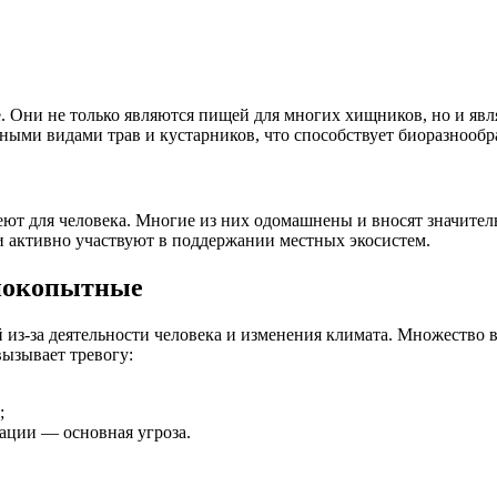
е
Они не только являются пищей для многих хищников, но и явля
ными видами трав и кустарников, что способствует биоразнообр
ют для человека. Многие из них одомашнены и вносят значитель
 и активно участвуют в поддержании местных экосистем.
рнокопытные
из-за деятельности человека и изменения климата. Множество в
ызывает тревогу:
;
зации — основная угроза.