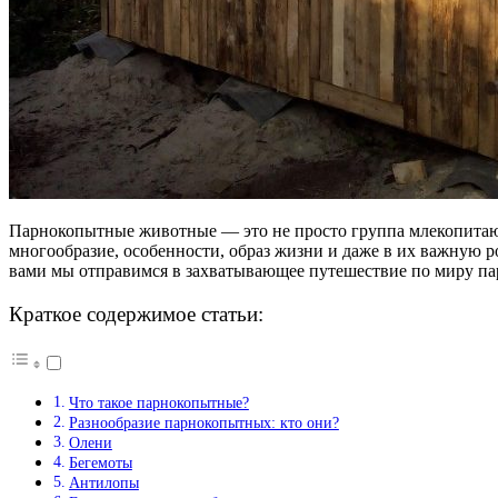
Парнокопытные животные — это не просто группа млекопитающ
многообразие, особенности, образ жизни и даже в их важную 
вами мы отправимся в захватывающее путешествие по миру 
Краткое содержимое статьи:
Что такое парнокопытные?
Разнообразие парнокопытных: кто они?
Олени
Бегемоты
Антилопы