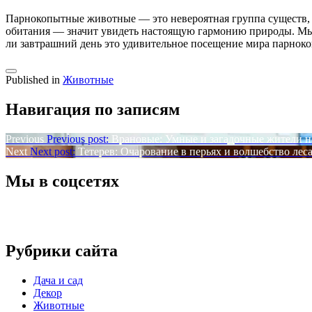
Парнокопытные животные — это невероятная группа существ, к
обитания — значит увидеть настоящую гармонию природы. Мы, 
ли завтрашний день это удивительное посещение мира парнок
Published in
Животные
Навигация по записям
Previous
Previous post:
Врановые: Умные и загадочные жители н
Next
Next post:
Тетерев: Очарование в перьях и волшебство лес
Мы в соцсетях
Рубрики сайта
Дача и сад
Декор
Животные