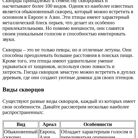
Скворцы принадлежат к семейству скворцовых и
насчитывают более 100 видов. Одним из наиболее известных
является обыкновенный скворец, который можно встретить в
основном в Европе и Азии. Эти птицы имеют характерный
металлический блеск перьев, что делает их особенно
привлекательными. Но помимо внешности, они славятся
своим уникальным голосом и способностью имитировать
звуки.
Скворцы – это не только певцы, но и отличные летуны. Они
способны преодолевать большие расстояния в поисках пищи.
Кроме того, эти птицы имеют удивительное умение
укрываться от хищников, используя свою ловкость и
хитрость. Гнезда скворцов зачастую можно встретить в дуплах
деревьев, где они создают уютные домики для своих птенцов.
Виды скворцов
Существуют разные виды скворцов, каждый из которых имеет
свои особенности. Давайте рассмотрим несколько наиболее
распространенных:
Вид
Ареал
Особенности
Обыкновенный
Европа,
Обладает характерным голосом и
скворец
Азия
переливчатым оперением.