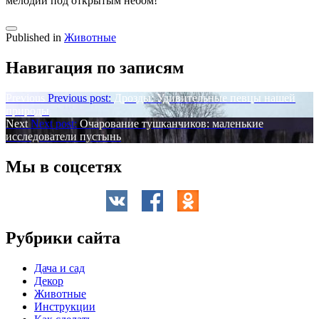
мелодии под открытым небом!
Published in
Животные
Навигация по записям
Previous
Previous post:
Дрозды: Удивительные певцы нашей
природы
Next
Next post:
Очарование тушканчиков: маленькие
исследователи пустынь
Мы в соцсетях
Рубрики сайта
Дача и сад
Декор
Животные
Инструкции