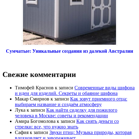
Сумчатые: Уникальные создания из далекой Австралии
Свежие комментарии
Тимофей Краснов
к записи
Современные виды шифона
и идеи для изделий. Секреты и обаяние шифона
Макар Смирнов
к записи
Как зовут приемного отца:
выбираем название и создаём атмосферу
Лука
к записи
Как найти сиделку для пожилого
человека в Москве: советы и рекомендации
Амира Богомолова
к записи
Как снять деньги со
стрелки: все, что нужно знать
Сафия
к записи
Звуки птиц: Музыка природы, которая
вдохновляет и завораживает