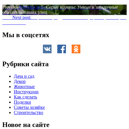
Previous
Previous post:
Серые вороны: Умные и загадочные
обитатели наших улиц
Next
Next post:
Веретеница: удивительное существо, о котором
вы не знали
Мы в соцсетях
Рубрики сайта
Дача и сад
Декор
Животные
Инструкции
Как сделать
Поделки
Советы хозяйке
Строительство
Новое на сайте