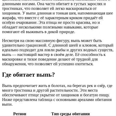
длинными ногами. Она часто обитает в густых зарослях и
тростниках, что позволяет ей легко маскироваться от
хищников. У выпи длинная и тонкая шея, напоминающая шее
жирафа, что вместе с её характерным криком придаёт ей
особую очарование. Эта птица не просто красива, но и
обладает несколькими полезными навыками, которые
помогают ей выживать в дикой природе.
Несмотря на свою массивную фигуру, выпь может быть
удивительно грациозной. С длинной шеей и клювом, который
идеально подходит для ловли рыбы и других водных существ,
выпь — настоящий мастер в своём деле. Её способность к
маскировке и тихое поведение делают её трудной для
обнаружения, что позволяет ей успешно охотиться.
Где обитает выпь?
Выпь предпочитает жить в болотах, на берегах рек и озёр, где
много тростника и другой растительности. Эти места
обеспечивают птице укрытие от хищников и богатую пищу.
Ниже представлена таблица с основными ареалами обитания
выпи.
Регион
Тип среды обитания