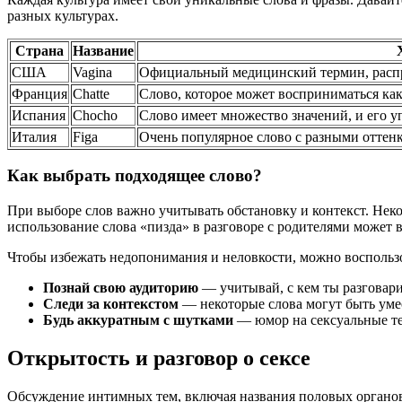
разных культурах.
Страна
Название
США
Vagina
Официальный медицинский термин, распр
Франция
Chatte
Слово, которое может восприниматься как
Испания
Chocho
Слово имеет множество значений, и его у
Италия
Figa
Очень популярное слово с разными оттенк
Как выбрать подходящее слово?
При выборе слов важно учитывать обстановку и контекст. Нек
использование слова «пизда» в разговоре с родителями может в
Чтобы избежать недопонимания и неловкости, можно восполь
Познай свою аудиторию
— учитывай, с кем ты разговари
Следи за контекстом
— некоторые слова могут быть умес
Будь аккуратным с шутками
— юмор на сексуальные те
Открытость и разговор о сексе
Обсуждение интимных тем, включая названия половых органов