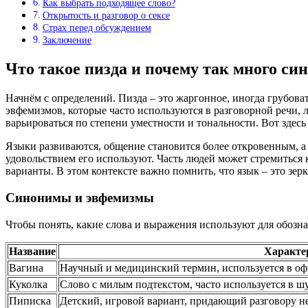
Как выбрать подходящее слово?
Открытость и разговор о сексе
Страх перед обсуждением
Заключение
Что такое пизда и почему так много си
Начнём с определений. Пизда – это жаргонное, иногда грубова
эвфемизмов, которые часто используются в разговорной речи, 
варьироваться по степени уместности и тональности. Вот здесь 
Языки развиваются, общение становится более откровенным, а 
удовольствием его используют. Часть людей может стремиться
варианты. В этом контексте важно помнить, что язык – это зе
Синонимы и эвфемизмы
Чтобы понять, какие слова и выражения используют для обозна
Название
Характе
Вагина
Научный и медицинский термин, используется в оф
Куколка
Слово с милым подтекстом, часто используется в ш
Пиписка
Детский, игровой вариант, придающий разговору 