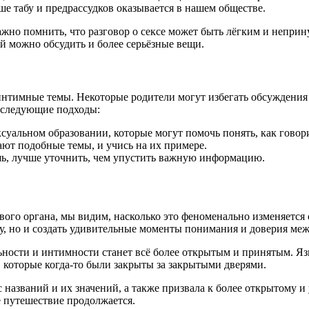
ше табу и предрассудков оказывается в нашем обществе.
важно помнить, что разговор о сексе может быть лёгким и непр
й можно обсудить и более серьёзные вещи.
нтимные темы. Некоторые родители могут избегать обсуждения э
й следующие подходы:
суальном образовании, которые могут помочь понять, как говор
ют подобные темы, и учись на их примере.
ь, лучше уточнить, чем упустить важную информацию.
вого органа, мы видим, насколько это феноменально изменяется 
абу, но и создать удивительные моменты понимания и доверия ме
льности и интимности станет всё более открытым и принятым. Яз
, которые когда-то были закрыты за закрытыми дверями.
ос названий и их значений, а также призвала к более открытом
ое путешествие продолжается.