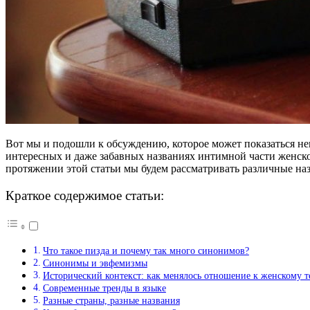
Вот мы и подошли к обсуждению, которое может показаться н
интересных и даже забавных названиях интимной части женског
протяжении этой статьи мы будем рассматривать различные наз
Краткое содержимое статьи:
Что такое пизда и почему так много синонимов?
Синонимы и эвфемизмы
Исторический контекст: как менялось отношение к женскому т
Современные тренды в языке
Разные страны, разные названия