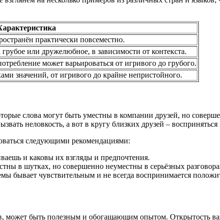
Характеристика
остранён практически повсеместно.
 грубое или дружелюбное, в зависимости от контекста.
потребление может варьироваться от игривого до грубого.
ами значений, от игривого до крайне непристойного.
оторые слова могут быть уместны в компании друзей, но соверш
ызвать неловкость, а вот в кругу близких друзей – восприняться
зоваться следующими рекомендациями:
ваешь и каковы их взгляды и предпочтения.
тны в шутках, но совершенно неуместны в серьёзных разговора
мы бывает чувствительным и не всегда воспринимается положи
, может быть полезным и обогащающим опытом. Открытость важн