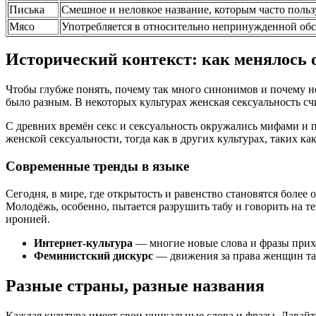
Писька
Смешное и неловкое название, которым часто польз
Мясо
Употребляется в относительно непринужденной обст
Исторический контекст: как менялось 
Чтобы глубже понять, почему так много синонимов и почему не
было разным. В некоторых культурах женская сексуальность счи
С древних времён секс и сексуальность окружались мифами и п
женской сексуальности, тогда как в других культурах, таких к
Современные тренды в языке
Сегодня, в мире, где открытость и равенство становятся бол
Молодёжь, особенно, пытается разрушить табу и говорить на 
иронией.
Интернет-культура
— многие новые слова и фразы прихо
Феминистский дискурс
— движения за права женщин так
Разные страны, разные названия
Каждая культура имеет свои уникальные слова и фразы. Давайте