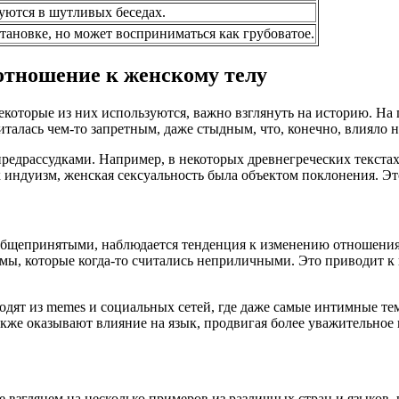
уются в шутливых беседах.
ановке, но может восприниматься как грубоватое.
отношение к женскому телу
которые из них используются, важно взглянуть на историю. На 
талась чем-то запретным, даже стыдным, что, конечно, влияло н
редрассудками. Например, в некоторых древнегреческих текстах
ак индуизм, женская сексуальность была объектом поклонения. Эт
ее общепринятыми, наблюдается тенденция к изменению отношени
темы, которые когда-то считались неприличными. Это приводит
дят из memes и социальных сетей, где даже самые интимные те
же оказывают влияние на язык, продвигая более уважительное 
 взглянем на несколько примеров из различных стран и языков, 