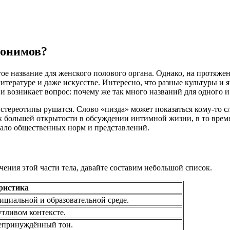
нонимов?
тое название для женского полового органа. Однако, на протяже
литературе и даже искусстве. Интересно, что разные культуры и
и возникает вопрос: почему же так много названий для одного и 
стереотипы рушатся. Слово «пизда» может показаться кому-то сл
 к большей открытости в обсуждении интимной жизни, в то врем
ркало общественных норм и представлений.
чения этой части тела, давайте составим небольшой список.
ристика
ициальной и образовательной среде.
утливом контексте.
непринуждённый тон.