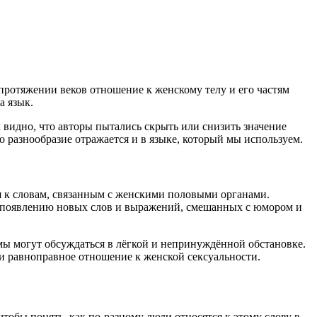
протяжении веков отношение к женскому телу и его частям
а язык.
 видно, что авторы пытались скрыть или снизить значение
о разнообразие отражается и в языке, который мы используем.
я к словам, связанным с женскими половыми органами.
 к появлению новых слов и выражений, смешанных с юмором и
мы могут обсуждаться в лёгкой и непринуждённой обстановке.
и равноправное отношение к женской сексуальности.
чтобы понять, как по-разному люди относятся к этому слову в