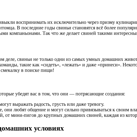
ривыкли воспринимать их исключительно через призму кулинари
питомца. В последние годы свиньи становятся всё более популя
ыми компаньонами. Так что же делает свиней такими интересны
ом деле, свиньи не только одни из самых умных домашних животн
команды, такие как «сидеть», «лежать» и даже «принеси». Нек
 смекалку в поиске пищи!
оторые убедят вас в том, что они — потрясающие создания:
гут выражать радость, грусть или даже тревогу.
 они любят общение и могут сильно привязываться к своим вла
, от мини-пигов до крупных домашних свиней, каждая из котор
домашних условиях