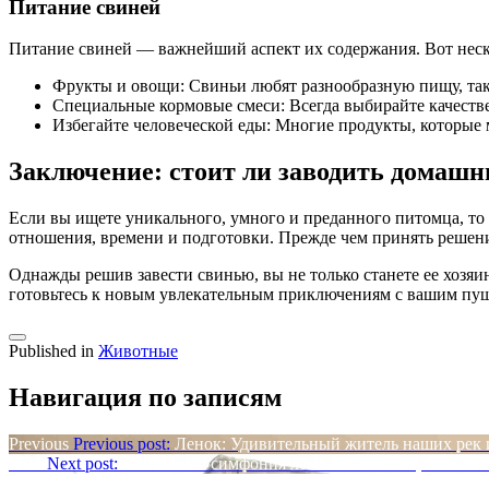
Питание свиней
Питание свиней — важнейший аспект их содержания. Вот неск
Фрукты и овощи: Свиньи любят разнообразную пищу, так 
Специальные кормовые смеси: Всегда выбирайте качестве
Избегайте человеческой еды: Многие продукты, которые 
Заключение: стоит ли заводить домаш
Если вы ищете уникального, умного и преданного питомца, то
отношения, времени и подготовки. Прежде чем принять решени
Однажды решив завести свинью, вы не только станете ее хозяи
готовьтесь к новым увлекательным приключениям с вашим пуш
Published in
Животные
Навигация по записям
Previous
Previous post:
Ленок: Удивительный житель наших рек 
Next
Next post:
Волшебная симфония леса: Пение птиц и его т