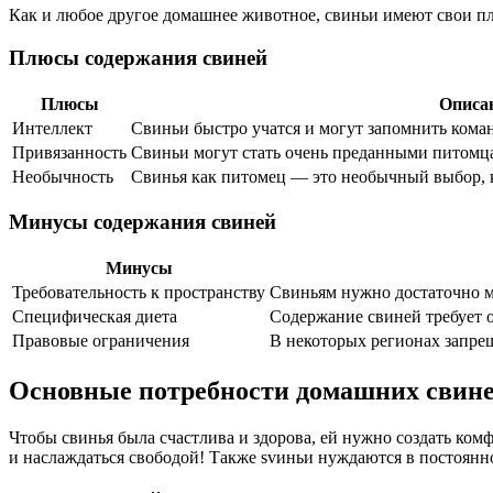
Как и любое другое домашнее животное, свиньи имеют свои пл
Плюсы содержания свиней
Плюсы
Описа
Интеллект
Свиньи быстро учатся и могут запомнить кома
Привязанность
Свиньи могут стать очень преданными питомц
Необычность
Свинья как питомец — это необычный выбор,
Минусы содержания свиней
Минусы
Требовательность к пространству
Свиньям нужно достаточно м
Специфическая диета
Содержание свиней требует о
Правовые ограничения
В некоторых регионах запре
Основные потребности домашних свин
Чтобы свинья была счастлива и здорова, ей нужно создать комфо
и наслаждаться свободой! Также svиньи нуждаются в постоянно