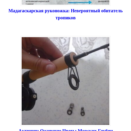
Мадагаскарская руконожка: Невероятный обитатель
тропиков
Актинии: Ожившие Цветы Морских Глубин