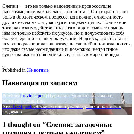
Слепни — это не только надоедливые кровососущие
насекомые, но и важная часть экосистемы. Они играют свою
роль в биологическом процессе, контролируя численность
других насекомых и участвуя в пищевых цепях. Понимание
того, как взаимодействовать с этим видом, сможет помочь
нам не только избежать их укусов, но и почувствовать себя
более уверенно в нашем окружении. Надеюсь, что эта статья
нечаянно расширила ваш взгляд на слепней и помогла понять,
что даже самые неожиданные и, возможно, неприятные
существа имеют свою уникальную роль в мире природы.
Published in
Животные
Навигация по записям
Previous
Previous post:
Пустельга: Удивительная жизнь
маленького хищника
Next
Next post:
Обыкновенный уж: загадочный обитатель
водоемов
1 thought on “
Слепни: загадочные
создания с острым ужалением
”