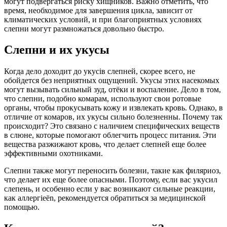
могут подвергаться риску хищников. Важно отметить, что
время, необходимое для завершения цикла, зависит от
климатических условий, и при благоприятных условиях
слепни могут размножаться довольно быстро.
Слепни и их укусы
Когда дело доходит до укусів слепней, скорее всего, не
обойдется без неприятных ощущений. Укусы этих насекомых
могут вызывать сильный зуд, отёки и воспаление. Дело в том,
что слепни, подобно комарам, используют свои ротовые
органы, чтобы прокусывать кожу и извлекать кровь. Однако, в
отличие от комаров, их укусы сильно болезненны. Почему так
происходит? Это связано с наличием специфических веществ
в слюне, которые помогают облегчить процесс питания. Эти
вещества разжижают кровь, что делает слепней еще более
эффективными охотниками.
Слепни также могут переносить болезни, такие как филяриоз,
что делает их еще более опасными. Поэтому, если вас укусил
слепень, и особенно если у вас возникают сильные реакции,
как аллергieën, рекомендуется обратиться за медицинской
помощью.