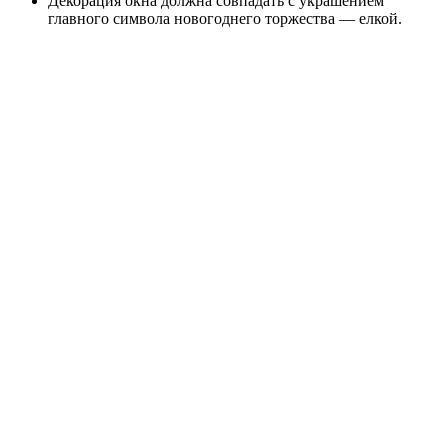
Декорация окна должна совпадать с украшением
главного символа новогоднего торжества — елкой.