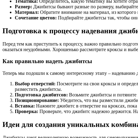
Тематика:
Определитесь, какую тематику вы хотите отра
Размер:
Джибитсы бывают разные по размеру, выбирайте т
Материал:
Обратите внимание на материал, из которого
Сочетание цветов:
Подбирайте джибитсы так, чтобы они
Подготовка к процессу надевания джиб
Перед тем как приступить к процессу, важно правильно подгот
оказаться неудобными. Хорошенько рассмотрите кроксы и выбе
Как правильно надеть джибитсы
Теперь мы подошли к самому интересному этапу – надеванию д
Выбор отверстий:
Посмотрите на свои кроксы и определи
разместить джибитсы.
Подготовка джибитсов:
Возьмите джибитсы и потяните з
Позиционирование:
Убедитесь, что вы разместили джибит
Вставка:
Нажмите джибитс в отверстие на кроксах, пока 
Проверка:
Проверьте, что джибитс надежно держится. Над
Идеи для создания уникальных комбин
Джибитсы дают великолепную возможность для самовыражения 