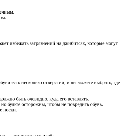
вечным.
ом.
ожет избежать загрязнений на джибитсах, которые могут
буви есть несколько отверстий, и вы можете выбрать, где
должно быть очевидно, куда его вставлять.
 но будьте осторожны, чтобы не повредить обувь.
е носки.
ю — вот несколько идей: