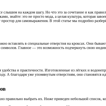
се слышим на каждом шагу. Но что это за сочетание и как прави
, знайте: это не просто мода, а целая культура, которая завое
 простор для самовыражения. В этой статье мы подробно разберё
жно вставлять в специальные отверстия на кроксах. Они бывают
имволов. Главное — это возможность подчеркнуть свою индиви
 удобства и практичности. Изготовленные из лёгких и водонеп
оду. А благодаря уже упомянутым отверстиям, они становятся и
ов
ажно правильно выбрать их. Ниже приведен небольшой список, 