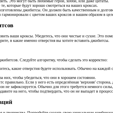
зить. Это могут быть любимые герои, хобби, или даже цитаты.
е, которые будут хорошо смотреться на ваших кроксах.
 изготовлены джибитсы. Он должен быть качественным и долго
 гармонировали с цветом ваших кроксов и вашим образом в цел
итсов
овить ваши кроксы. Убедитесь, что они чистые и сухие. Это пом
рите, в какие именно отверстия вы хотите вставить джибитсы.
жибитсов. Следуйте алгоритму, чтобы сделать это корректно:
тесь, какие отверстия будете использовать. Обычно на каждой о
а них, чтобы убедиться, что они в хорошем состоянии.
с правильно. Если у него есть определённая ‘верхняя’ сторона, 
он не зафиксируется. Обычно для этого требуется немного силы,
авите на него, чтобы подтвердить, что он не выпадет в процесс
аций
и творчества. Попробуйте создать свою уникальную комбинаци