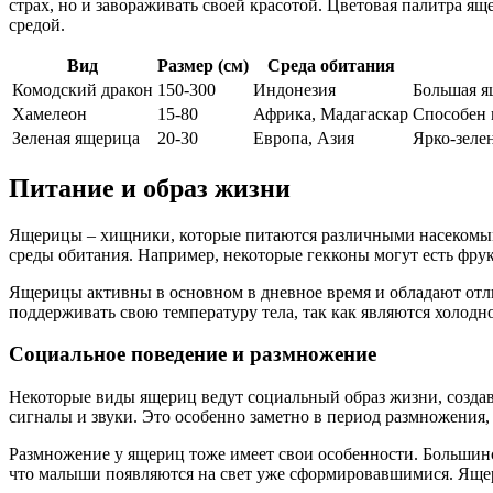
страх, но и завораживать своей красотой. Цветовая палитра я
средой.
Вид
Размер (см)
Среда обитания
Комодский дракон
150-300
Индонезия
Большая я
Хамелеон
15-80
Африка, Мадагаскар
Способен 
Зеленая ящерица
20-30
Европа, Азия
Ярко-зелен
Питание и образ жизни
Ящерицы – хищники, которые питаются различными насекомыми
среды обитания. Например, некоторые гекконы могут есть фру
Ящерицы активны в основном в дневное время и обладают отли
поддерживать свою температуру тела, так как являются холодн
Социальное поведение и размножение
Некоторые виды ящериц ведут социальный образ жизни, создав
сигналы и звуки. Это особенно заметно в период размножения
Размножение у ящериц тоже имеет свои особенности. Большин
что малыши появляются на свет уже сформировавшимися. Ящери