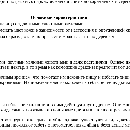
щериц потрясает: от ярких зеленых и синих до коричневых и сер
Основные характеристики
щерица с ядовитыми слюнными железами.
менять цвет кожи в зависимости от настроения и окружающей с
ая окраска, отлично прыгает и может лазить по деревьям.
, другими мелкими животными и даже растениями. Однако их р
кты и нектар, в то время как комодские драконы предпочитают 
чным зрением, что помогает им находить пищу и избегать хищн
окровными. Их поведение часто включает в себя сончение, движ
ая небольшие колонии и взаимодействуя друг с другом. Они мо
, когда самцы показывают свои яркие цвета и выполняют различн
ство ящериц откладывают яйца, однако существуют и виды, кот
цы проявляют заботу о потомстве, пряча яйца в безопасные ме