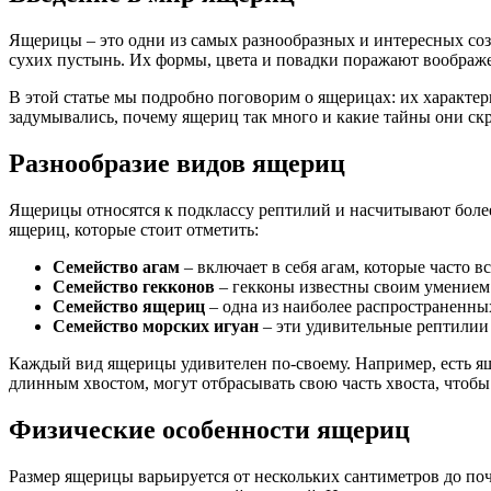
Ящерицы – это одни из самых разнообразных и интересных соз
сухих пустынь. Их формы, цвета и повадки поражают воображ
В этой статье мы подробно поговорим о ящерицах: их характер
задумывались, почему ящериц так много и какие тайны они скр
Разнообразие видов ящериц
Ящерицы относятся к подклассу рептилий и насчитывают более
ящериц, которые стоит отметить:
Семейство агам
– включает в себя агам, которые часто 
Семейство гекконов
– гекконы известны своим умением 
Семейство ящериц
– одна из наиболее распространенных
Семейство морских игуан
– эти удивительные рептилии 
Каждый вид ящерицы удивителен по-своему. Например, есть ящ
длинным хвостом, могут отбрасывать свою часть хвоста, чтобы 
Физические особенности ящериц
Размер ящерицы варьируется от нескольких сантиметров до поч