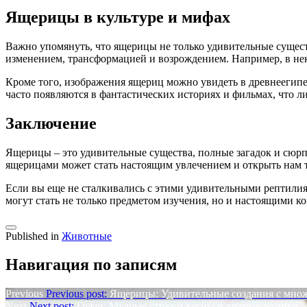
Ящерицы в культуре и мифах
Важно упомянуть, что ящерицы не только удивительные сущест
изменением, трансформацией и возрождением. Например, в не
Кроме того, изображения ящериц можно увидеть в древнеегипе
часто появляются в фантастических историях и фильмах, что 
Заключение
Ящерицы – это удивительные существа, полные загадок и сюрп
ящерицами может стать настоящим увлечением и открыть нам 
Если вы еще не сталкивались с этими удивительными рептилиям
могут стать не только предметом изучения, но и настоящими 
Published in
Животные
Навигация по записям
Previous
Previous post:
Ящерицы: Удивительные создания с множ
Next
Next post:
Грачи: Мудрые стражи весны и хитрые жулики