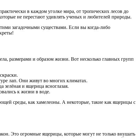
рактически в каждом уголке мира, от тропических лесов до
которые не перестают удивлять ученых и любителей природы.
 этими загадочными существами. Если вы когда-либо
креты!
ела, размерами и образом жизни. Вот несколько главных групп
скраски.
туре лап. Они живут во многих климатах.
а зелёная и ящерица ясноглазая.
вались к жизни в воде.
ющей среды, как хамелеоны. А некоторые, такие как ящерицы с
акон. Это огромные ящерицы, которые могут не только внушать