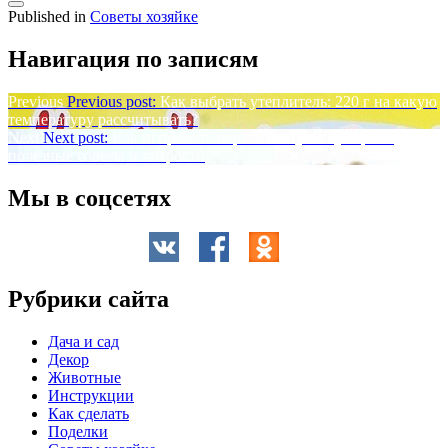
Published in
Советы хозяйке
Навигация по записям
Previous
Previous post:
Как выбрать утеплитель: 220 г на какую
температуру рассчитывать?
Next
Next post:
Как исправить пересоленную скумбрию:
полезные советы и хитрости
Мы в соцсетях
Рубрики сайта
Дача и сад
Декор
Животные
Инструкции
Как сделать
Поделки