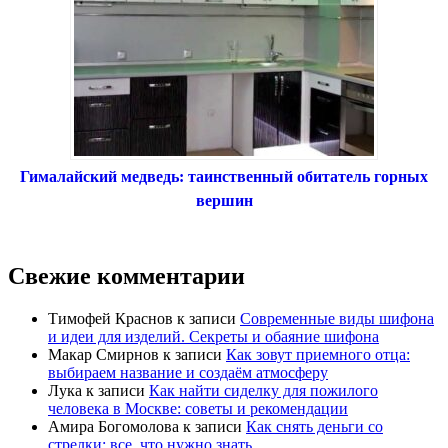
Гималайский медведь: таинственный обитатель горных
вершин
Свежие комментарии
Тимофей Краснов
к записи
Современные виды шифона
и идеи для изделий. Секреты и обаяние шифона
Макар Смирнов
к записи
Как зовут приемного отца:
выбираем название и создаём атмосферу
Лука
к записи
Как найти сиделку для пожилого
человека в Москве: советы и рекомендации
Амира Богомолова
к записи
Как снять деньги со
стрелки: все, что нужно знать