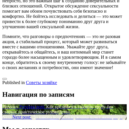
непросто, но это важный шаг к созданию доверительных и
близких отношений. Открытое обсуждение сексуальности
помогает вам обоим почувствовать себя безопасно и
комфортно. Не бойтесь исследовать и делиться — это может
привести к более глубокому пониманию друг друга и
улучшению вашей сексуальной жизни.
Помните, что разговоры о предпочтениях — это не разовая
акция, а стабильный процесс, который может развиваться
вместе с вашими отношениями. Уважайте друг друга,
открывайтесь и общайтесь, и ваш интимный мир станет
гораздо более насыщенным и удовлетворяющим. И в самом
конце, обратитесь к своему внутреннему голосу: не забывайте
о своих желаниях и потребностях, они имеют значение!
Published in
Советы хозяйке
Навигация по записям
Previous
Previous post:
Как врезаться в газовую трубу без
сварки: практическое руководство
Next
Next post:
До какого возраста мужчина хочет женщину?