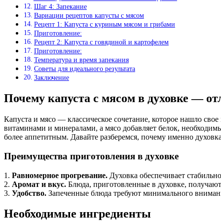
Шаг 4: Запекание
Вариации рецептов капусты с мясом
Рецепт 1: Капуста с куриным мясом и грибами
Приготовление:
Рецепт 2: Капуста с говядиной и картофелем
Приготовление:
Температура и время запекания
Советы для идеального результата
Заключение
Почему капуста с мясом в духовке — от
Капуста и мясо — классическое сочетание, которое нашло свое 
витаминами и минералами, а мясо добавляет белок, необходимы
более аппетитным. Давайте разберемся, почему именно духовк
Преимущества приготовления в духовке
1.
Равномерное прогревание.
Духовка обеспечивает стабильно
2.
Аромат и вкус.
Блюда, приготовленные в духовке, получают
3.
Удобство.
Запеченные блюда требуют минимального внимания
Необходимые ингредиенты