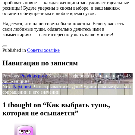
пробовать новое — каждая женщина заслуживает идеальные
ресницы! Будьте уверены в своем выборе, и ваш макияж
останется безупречным в любое время суток.
Надеемся, что наши советы были полезны. Если у вас есть
свои любимые туши, обязательно делитесь ими в
комментариях — нам интересно узнать ваше мнение!
Published in
Советы хозяйке
Навигация по записям
Previous
Previous post:
Как фотографироваться на паспорт в 45
лет женщине
Next
Next post:
Что скрывает имя Дэн? Удивительные факты о
сокращении и его значении
1 thought on “
Как выбрать тушь,
которая не осыпается
”