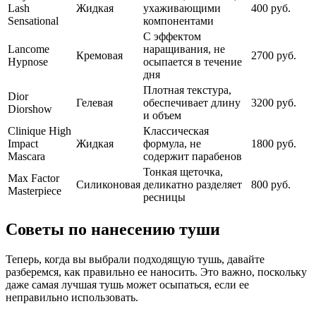
Lash
Жидкая
ухаживающими
400 руб.
Sensational
компонентами
С эффектом
Lancome
наращивания, не
Кремовая
2700 руб.
Hypnose
осыпается в течение
дня
Плотная текстура,
Dior
Гелевая
обеспечивает длину
3200 руб.
Diorshow
и объем
Clinique High
Классическая
Impact
Жидкая
формула, не
1800 руб.
Mascara
содержит парабенов
Тонкая щеточка,
Max Factor
Силиконовая
деликатно разделяет
800 руб.
Masterpiece
ресницы
Советы по нанесению туши
Теперь, когда вы выбрали подходящую тушь, давайте
разберемся, как правильно ее наносить. Это важно, поскольку
даже самая лучшая тушь может осыпаться, если ее
неправильно использовать.