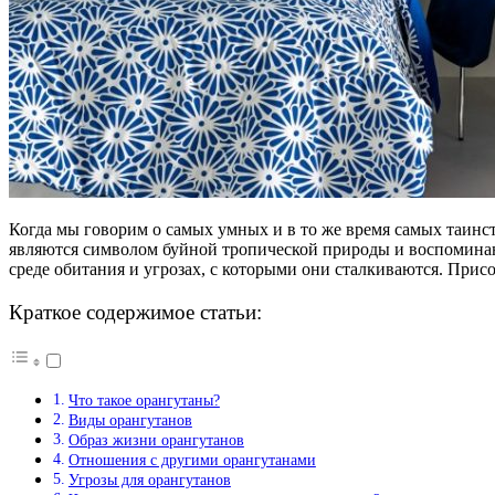
Когда мы говорим о самых умных и в то же время самых таинс
являются символом буйной тропической природы и воспоминание
среде обитания и угрозах, с которыми они сталкиваются. Присо
Краткое содержимое статьи:
Что такое орангутаны?
Виды орангутанов
Образ жизни орангутанов
Отношения с другими орангутанами
Угрозы для орангутанов