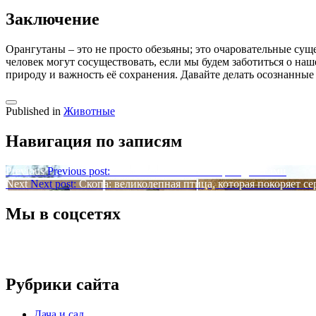
Заключение
Орангутаны – это не просто обезьяны; это очаровательные су
человек могут сосуществовать, если мы будем заботиться о на
природу и важность её сохранения. Давайте делать осознанны
Published in
Животные
Навигация по записям
Previous
Previous post:
Кивсяк: маленький мир под ногами
Next
Next post:
Скопа: великолепная птица, которая покоряет се
Мы в соцсетях
Рубрики сайта
Дача и сад