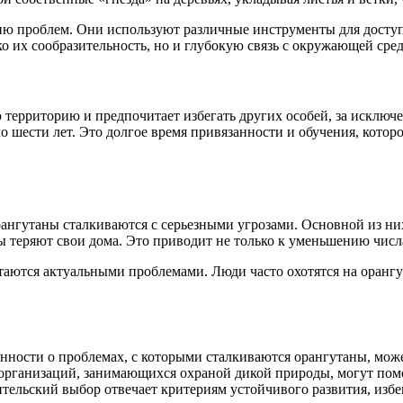
 проблем. Они используют различные инструменты для доступа 
ко их сообразительность, но и глубокую связь с окружающей сре
территорию и предпочитает избегать других особей, за исключ
оло шести лет. Это долгое время привязанности и обучения, кото
нгутаны сталкиваются с серьезными угрозами. Основной из них 
 теряют свои дома. Это приводит не только к уменьшению числа 
стаются актуальными проблемами. Люди часто охотятся на оранг
ости о проблемах, с которыми сталкиваются орангутаны, може
рганизаций, занимающихся охраной дикой природы, могут помо
тельский выбор отвечает критериям устойчивого развития, избе