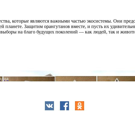
щества, которые являются важными частью экосистемы. Они пред
шей планете. Защитим орангутанов вместе, и пусть их удивитель
е выборы на благо будущих поколений — как людей, так и живот
рдца