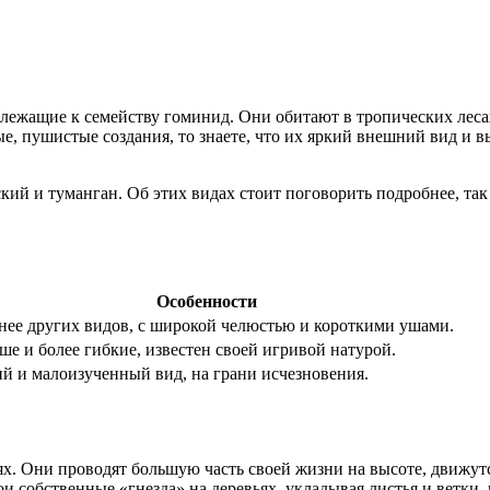
длежащие к семейству гоминид. Они обитают в тропических лес
е, пушистые создания, то знаете, что их яркий внешний вид и в
кий и туманган. Об этих видах стоит поговорить подробнее, так
Особенности
нее других видов, с широкой челюстью и короткими ушами.
е и более гибкие, известен своей игривой натурой.
й и малоизученный вид, на грани исчезновения.
х. Они проводят большую часть своей жизни на высоте, движутс
и собственные «гнезда» на деревьях, укладывая листья и ветки,