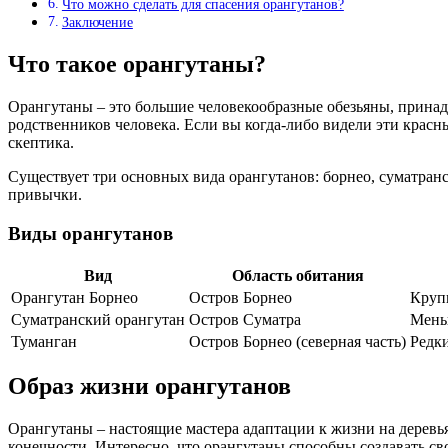
Что можно сделать для спасения орангутанов?
Заключение
Что такое орангутаны?
Орангутаны – это большие человекообразные обезьяны, прина
родственников человека. Если вы когда-либо видели эти красны
скептика.
Существует три основных вида орангутанов: борнео, суматранс
привычки.
Виды орангутанов
Вид
Область обитания
Орангутан Борнео
Остров Борнео
Круп
Суматранский орангутан
Остров Суматра
Меньш
Туманган
Остров Борнео (северная часть)
Редки
Образ жизни орангутанов
Орангутаны – настоящие мастера адаптации к жизни на деревья
конечности. Интересно, что орангутаны способны создавать сво