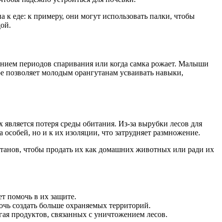
к еде: к примеру, они могут использовать палки, чтобы
дой.
ением периодов спаривания или когда самка рожает. Малыши
рое позволяет молодым орангутанам усваивать навыки,
является потеря среды обитания. Из-за вырубки лесов для
особей, но и к их изоляции, что затрудняет размножение.
утанов, чтобы продать их как домашних животных или ради их
т помочь в их защите.
чь создать больше охраняемых территорий.
гая продуктов, связанных с уничтожением лесов.