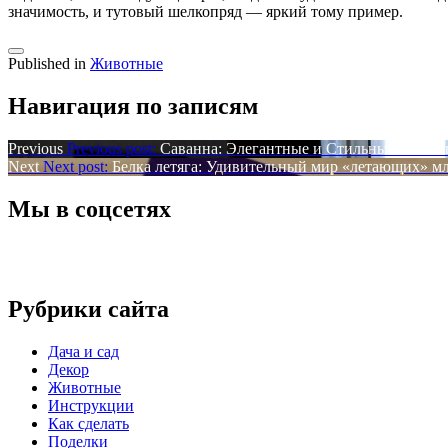
значимость, и тутовый шелкопряд — яркий тому пример.
Published in
Животные
Навигация по записям
Previous
Previous post:
Саванна: Элегантные и Стильные Питом
Next
Next post:
Белка летяга: Удивительный мир «летающих» 
Мы в соцсетях
Рубрики сайта
Дача и сад
Декор
Животные
Инструкции
Как сделать
Поделки