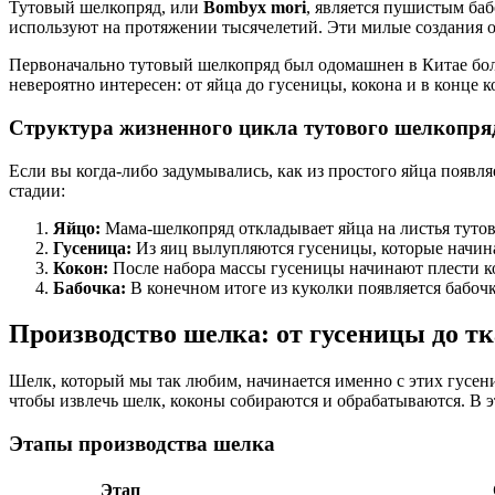
Тутовый шелкопряд, или
Bombyx mori
, является пушистым ба
используют на протяжении тысячелетий. Эти милые создания 
Первоначально тутовый шелкопряд был одомашнен в Китае боле
невероятно интересен: от яйца до гусеницы, кокона и в конце 
Структура жизненного цикла тутового шелкопря
Если вы когда-либо задумывались, как из простого яйца появля
стадии:
Яйцо:
Мама-шелкопряд откладывает яйца на листья тутов
Гусеница:
Из яиц вылупляются гусеницы, которые начинаю
Кокон:
После набора массы гусеницы начинают плести кок
Бабочка:
В конечном итоге из куколки появляется бабочк
Производство шелка: от гусеницы до т
Шелк, который мы так любим, начинается именно с этих гусени
чтобы извлечь шелк, коконы собираются и обрабатываются. В э
Этапы производства шелка
Этап