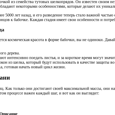
бочкой из семейства тутовых шелкопрядов. Он известен своим н
обладают некоторыми особенностями, которые делают их уника
е 5000 лет назад, и его разведение теперь стало важной часть
концов к бабочке. Каждая стадия имеет свои особенности и потре
да
ется космическая красота в форме бабочки, вы не одиноки. Дава
ого дерева.
т интенсивно поедать листья, и за короткое время могут значит
он из шелка, который будут использовать в качестве защиты во
а, готовая начать новый цикл жизни.
кани
ц. Как только они достигают своей максимальной массы, они на
том процессе важен каждый шаг, и вот как он выглядит:
Описание