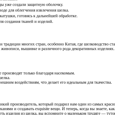
цы уже создали защитную оболочку.
воде для облегчения извлечения шелка.
атушки, готовясь к дальнейшей обработке.
я создания тканей и изделий.
 и традиции многих стран, особенно Китая, где шелководство ста
в живописи, вышивке и различного рода декоративных изделиях.
 производят только благодаря насекомым.
шелка.
ешним воздействиям, что делает его идеальным для ткачества.
ликий производитель, который подарил нам один из самых краси
ми и создавать exquisite вещи. И теперь, когда вы знаете, как
идеть изделия из шелка, вы вспомните о маленьком трудяге — ту