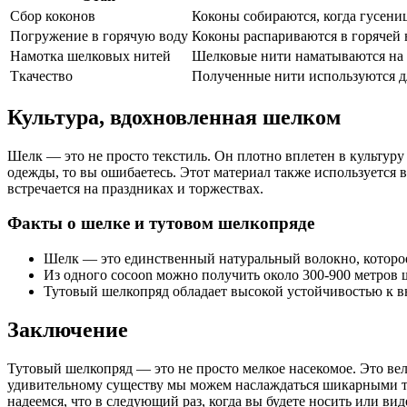
Сбор коконов
Коконы собираются, когда гусени
Погружение в горячую воду
Коконы распариваются в горячей 
Намотка шелковых нитей
Шелковые нити наматываются на к
Ткачество
Полученные нити используются дл
Культура, вдохновленная шелком
Шелк — это не просто текстиль. Он плотно вплетен в культуру
одежды, то вы ошибаетесь. Этот материал также используется 
встречается на праздниках и торжествах.
Факты о шелке и тутовом шелкопряде
Шелк — это единственный натуральный волокно, которое
Из одного cocoon можно получить около 300-900 метров 
Тутовый шелкопряд обладает высокой устойчивостью к вн
Заключение
Тутовый шелкопряд — это не просто мелкое насекомое. Это ве
удивительному существу мы можем наслаждаться шикарными тканя
надеемся, что в следующий раз, когда вы будете носить или в