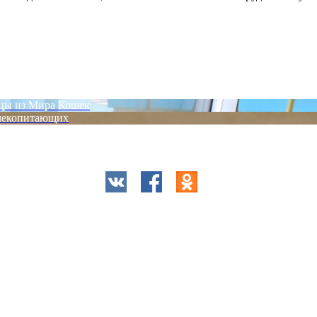
цы из Мира Кошек
млекопитающих