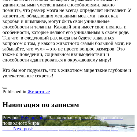
удивительными умственными способностями, важно
помнить, что размер мозга не всегда определяет интеллект. У
животных, обладающих меньшими мозгами, таких как
воробьи и шимпанзе, могут быть свои уникальные
способности и таланты. Каждый вид имеет свои нюансы и
особенности, которые делают его уникальным в своем роде.
Так что, в следующий раз, когда вы будете задаваться
вопросом о том, у какого животного самый большой мозг, не
забывайте, что «ум» – это не просто вопрос размеров. Это
также о поведении, социальном взаимодействии и
способности адаптироваться к окружающему миру!
Кто бы мог подумать, что в животном мире такие глубокие и
увлекательные секреты!
Published in
Животные
Навигация по записям
Previous
Previous post:
Загадочные морские звезды: тайны
подводного мира
Next
Next post:
Рапаны: морские гурманы с характером