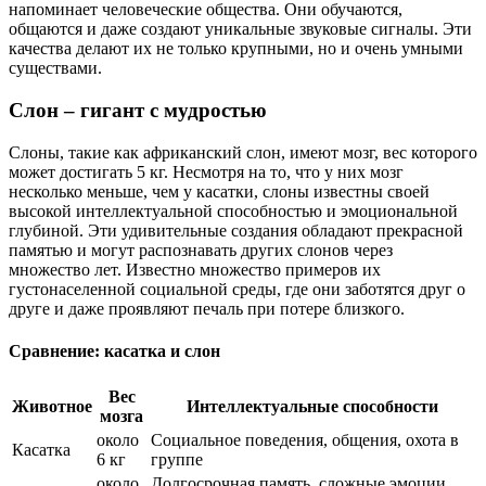
напоминает человеческие общества. Они обучаются,
общаются и даже создают уникальные звуковые сигналы. Эти
качества делают их не только крупными, но и очень умными
существами.
Слон – гигант с мудростью
Слоны, такие как африканский слон, имеют мозг, вес которого
может достигать 5 кг. Несмотря на то, что у них мозг
несколько меньше, чем у касатки, слоны известны своей
высокой интеллектуальной способностью и эмоциональной
глубиной. Эти удивительные создания обладают прекрасной
памятью и могут распознавать других слонов через
множество лет. Известно множество примеров их
густонаселенной социальной среды, где они заботятся друг о
друге и даже проявляют печаль при потере близкого.
Сравнение: касатка и слон
Вес
Животное
Интеллектуальные способности
мозга
около
Социальное поведения, общения, охота в
Касатка
6 кг
группе
около
Долгосрочная память, сложные эмоции,