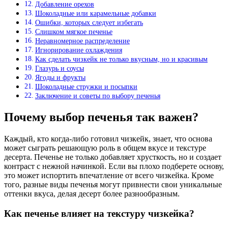
Добавление орехов
Шоколадные или карамельные добавки
Ошибки, которых следует избегать
Слишком мягкое печенье
Неравномерное распределение
Игнорирование охлаждения
Как сделать чизкейк не только вкусным, но и красивым
Глазурь и соусы
Ягоды и фрукты
Шоколадные стружки и посыпки
Заключение и советы по выбору печенья
Почему выбор печенья так важен?
Каждый, кто когда-либо готовил чизкейк, знает, что основа
может сыграть решающую роль в общем вкусе и текстуре
десерта. Печенье не только добавляет хрусткость, но и создает
контраст с нежной начинкой. Если вы плохо подберете основу,
это может испортить впечатление от всего чизкейка. Кроме
того, разные виды печенья могут привнести свои уникальные
оттенки вкуса, делая десерт более разнообразным.
Как печенье влияет на текстуру чизкейка?