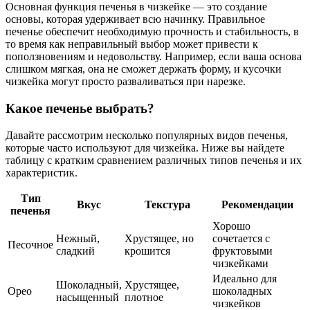
Основная функция печенья в чизкейке — это создание
основы, которая удерживает всю начинку. Правильное
печенье обеспечит необходимую прочность и стабильность, в
то время как неправильный выбор может привести к
поползновениям и недовольству. Например, если ваша основа
слишком мягкая, она не сможет держать форму, и кусочки
чизкейка могут просто разваливаться при нарезке.
Какое печенье выбрать?
Давайте рассмотрим несколько популярных видов печенья,
которые часто используют для чизкейка. Ниже вы найдете
таблицу с кратким сравнением различных типов печенья и их
характеристик.
Тип
Вкус
Текстура
Рекомендации
печенья
Хорошо
Нежный,
Хрустящее, но
сочетается с
Песочное
сладкий
крошится
фруктовыми
чизкейками
Идеально для
Шоколадный,
Хрустящее,
Орео
шоколадных
насыщенный
плотное
чизкейков