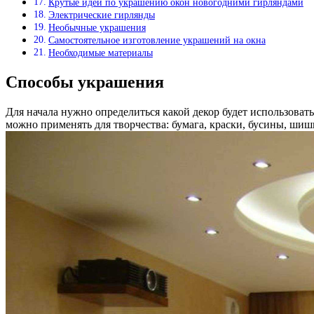
Крутые идеи по украшению окон новогодними гирляндами
Электрические гирлянды
Необычные украшения
Самостоятельное изготовление украшений на окна
Необходимые материалы
Способы украшения
Для начала нужно определиться какой декор будет использоват
можно применять для творчества: бумага, краски, бусины, шиш