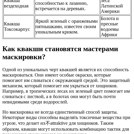
Квакша
леса
способностью к лазанию,
вездеходная
Латинской
встречается на деревьях.
Америки
Болота и
Яркий зеленый с оранжевыми
Квакша
пресные
пятнышками, известен своим
Токсокарпус
водоемы
уникальным криком.
Африки
Как квакши становятся мастерами
маскировки?
Одной из уникальных черт квакшей является их способность
маскироваться. Они имеют особые окраски, которые
помогают им сливаться с окружающей средой. Это защитный
механизм, который помогает им укрыться от хищников.
Например, в тропических лесах их зеленый цвет помогает им
сливаться с листвой, а в болотах они могут быть почти
невидимыми среди водорослей.
Но маскировка не всегда единственный способ защиты.
Некоторые виды способны выделять токсичные вещества при
угрозе, что делает их不attraktive для хищников. Таким
образом, квакши могут использовать комбинацию тактик для