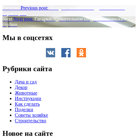
Previous
Previous post:
Пищуха: маленькое чудо с большим
характером
Next
Next post:
Гагарка: Удивительное создание океанских
глубин
Мы в соцсетях
Рубрики сайта
Дача и сад
Декор
Животные
Инструкции
Как сделать
Поделки
Советы хозяйке
Строительство
Новое на сайте