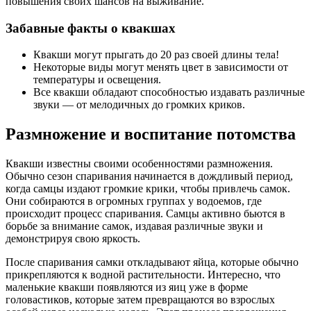
повышения своих шансов на выживание.
Забавные факты о квакшах
Квакши могут прыгать до 20 раз своей длины тела!
Некоторые виды могут менять цвет в зависимости от
температуры и освещения.
Все квакши обладают способностью издавать различные
звуки — от мелодичных до громких криков.
Размножение и воспитание потомства
Квакши известны своими особенностями размножения.
Обычно сезон спаривания начинается в дождливый период,
когда самцы издают громкие крики, чтобы привлечь самок.
Они собираются в огромных группах у водоемов, где
происходит процесс спаривания. Самцы активно бьются в
борьбе за внимание самок, издавая различные звуки и
демонстрируя свою яркость.
После спаривания самки откладывают яйца, которые обычно
прикрепляются к водной растительности. Интересно, что
маленькие квакши появляются из яиц уже в форме
головастиков, которые затем превращаются во взрослых