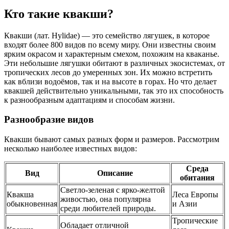
Кто такие квакши?
Квакши (лат. Hylidae) — это семейство лягушек, в которое
входят более 800 видов по всему миру. Они известны своим
ярким окрасом и характерным смехом, похожим на кваканье.
Эти небольшие лягушки обитают в различных экосистемах, от
тропических лесов до умеренных зон. Их можно встретить
как вблизи водоёмов, так и на высоте в горах. Но что делает
квакшей действительно уникальными, так это их способность
к разнообразным адаптациям и способам жизни.
Разнообразие видов
Квакши бывают самых разных форм и размеров. Рассмотрим
несколько наиболее известных видов:
Среда
Вид
Описание
обитания
Светло-зеленая с ярко-желтой
Квакша
Леса Европы
живостью, она популярна
обыкновенная
и Азии
среди любителей природы.
Тропические
Обладает отличной