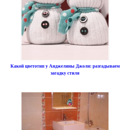
Какой цветотип у Анджелины Джоли: разгадываем
загадку стиля