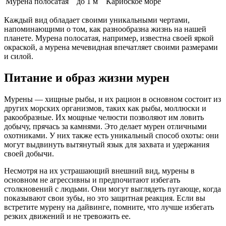
Мурена полосатая
до 1 м
Карибское море
Каждый вид обладает своими уникальными чертами,
напоминающими о том, как разнообразна жизнь на нашей
планете. Мурена полосатая, например, известна своей яркой
окраской, а мурена мечевидная впечатляет своими размерами
и силой.
Питание и образ жизни мурен
Мурены — хищные рыбы, и их рацион в основном состоит из
других морских организмов, таких как рыбы, моллюски и
ракообразные. Их мощные челюсти позволяют им ловить
добычу, прячась за камнями. Это делает мурен отличными
охотниками. У них также есть уникальный способ охоты: они
могут выдвинуть вытянутый язык для захвата и удержания
своей добычи.
Несмотря на их устрашающий внешний вид, мурены в
основном не агрессивны и предпочитают избегать
столкновений с людьми. Они могут выглядеть пугающе, когда
показывают свои зубы, но это защитная реакция. Если вы
встретите мурену на дайвинге, помните, что лучше избегать
резких движений и не тревожить ее.