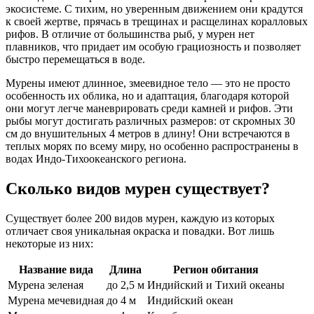
экосистеме. С тихим, но уверенным движением они крадутся
к своей жертве, прячась в трещинах и расщелинах коралловых
рифов. В отличие от большинства рыб, у мурен нет
плавников, что придает им особую грациозность и позволяет
быстро перемещаться в воде.
Мурены имеют длинное, змеевидное тело — это не просто
особенность их облика, но и адаптация, благодаря которой
они могут легче маневрировать среди камней и рифов. Эти
рыбы могут достигать различных размеров: от скромных 30
см до внушительных 4 метров в длину! Они встречаются в
теплых морях по всему миру, но особенно распространены в
водах Индо-Тихоокеанского региона.
Сколько видов мурен существует?
Существует более 200 видов мурен, каждую из которых
отличает своя уникальная окраска и повадки. Вот лишь
некоторые из них:
Название вида
Длина
Регион обитания
Мурена зеленая
до 2,5 м
Индийский и Тихий океаны
Мурена мечевидная
до 4 м
Индийский океан