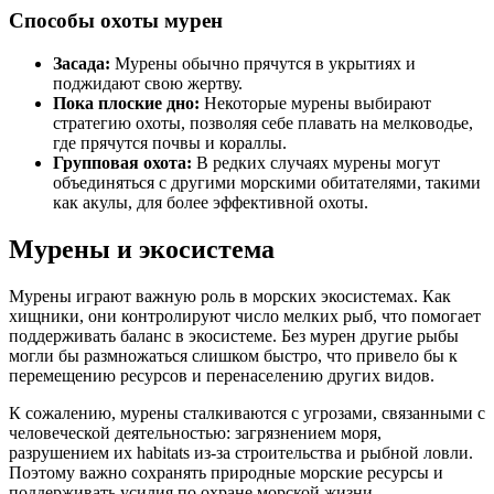
Способы охоты мурен
Засада:
Мурены обычно прячутся в укрытиях и
поджидают свою жертву.
Пока плоские дно:
Некоторые мурены выбирают
стратегию охоты, позволяя себе плавать на мелководье,
где прячутся почвы и кораллы.
Групповая охота:
В редких случаях мурены могут
объединяться с другими морскими обитателями, такими
как акулы, для более эффективной охоты.
Мурены и экосистема
Мурены играют важную роль в морских экосистемах. Как
хищники, они контролируют число мелких рыб, что помогает
поддерживать баланс в экосистеме. Без мурен другие рыбы
могли бы размножаться слишком быстро, что привело бы к
перемещению ресурсов и перенаселению других видов.
К сожалению, мурены сталкиваются с угрозами, связанными с
человеческой деятельностью: загрязнением моря,
разрушением их habitats из-за строительства и рыбной ловли.
Поэтому важно сохранять природные морские ресурсы и
поддерживать усилия по охране морской жизни.