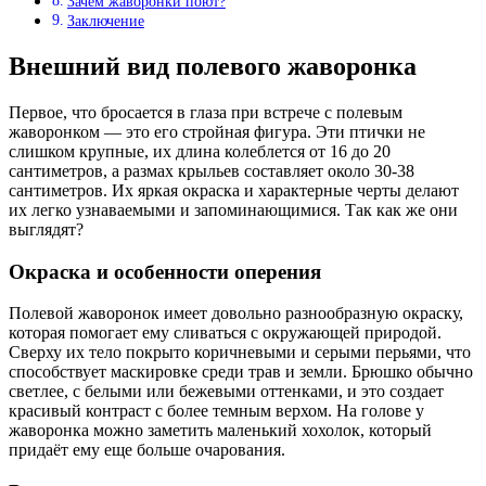
Зачем жаворонки поют?
Заключение
Внешний вид полевого жаворонка
Первое, что бросается в глаза при встрече с полевым
жаворонком — это его стройная фигура. Эти птички не
слишком крупные, их длина колеблется от 16 до 20
сантиметров, а размах крыльев составляет около 30-38
сантиметров. Их яркая окраска и характерные черты делают
их легко узнаваемыми и запоминающимися. Так как же они
выглядят?
Окраска и особенности оперения
Полевой жаворонок имеет довольно разнообразную окраску,
которая помогает ему сливаться с окружающей природой.
Сверху их тело покрыто коричневыми и серыми перьями, что
способствует маскировке среди трав и земли. Брюшко обычно
светлее, с белыми или бежевыми оттенками, и это создает
красивый контраст с более темным верхом. На голове у
жаворонка можно заметить маленький хохолок, который
придаёт ему еще больше очарования.