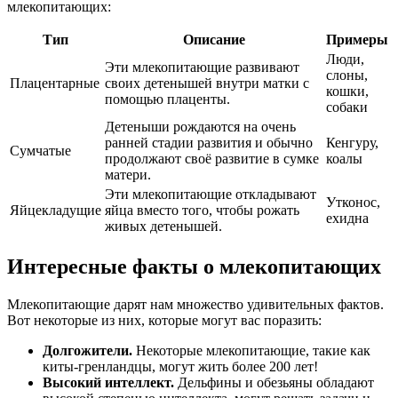
млекопитающих:
Тип
Описание
Примеры
Люди,
Эти млекопитающие развивают
слоны,
Плацентарные
своих детенышей внутри матки с
кошки,
помощью плаценты.
собаки
Детеныши рождаются на очень
ранней стадии развития и обычно
Кенгуру,
Сумчатые
продолжают своё развитие в сумке
коалы
матери.
Эти млекопитающие откладывают
Утконос,
Яйцекладущие
яйца вместо того, чтобы рожать
ехидна
живых детенышей.
Интересные факты о млекопитающих
Млекопитающие дарят нам множество удивительных фактов.
Вот некоторые из них, которые могут вас поразить:
Долгожители.
Некоторые млекопитающие, такие как
киты-гренландцы, могут жить более 200 лет!
Высокий интеллект.
Дельфины и обезьяны обладают