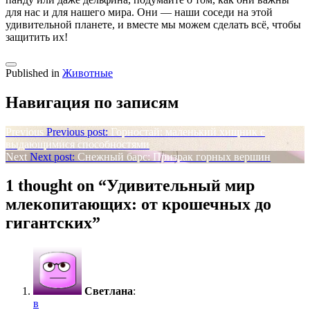
для нас и для нашего мира. Они — наши соседи на этой
удивительной планете, и вместе мы можем сделать всё, чтобы
защитить их!
Published in
Животные
Навигация по записям
Previous
Previous post:
Горностай: маленький хищник с
выдающимися способностями
Next
Next post:
Снежный барс: Призрак горных вершин
1 thought on “
Удивительный мир
млекопитающих: от крошечных до
гигантских
”
Светлана
:
в