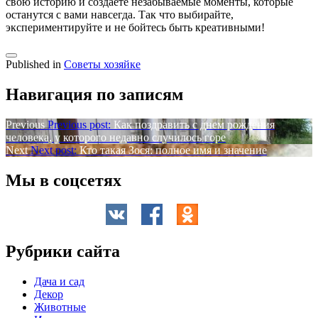
свою историю и создаёте незабываемые моменты, которые
останутся с вами навсегда. Так что выбирайте,
экспериментируйте и не бойтесь быть креативными!
Published in
Советы хозяйке
Навигация по записям
Previous
Previous post:
Как поздравить с днем рождения
человека, у которого недавно случилось горе
Next
Next post:
Кто такая Зося: полное имя и значение
Мы в соцсетях
Рубрики сайта
Дача и сад
Декор
Животные