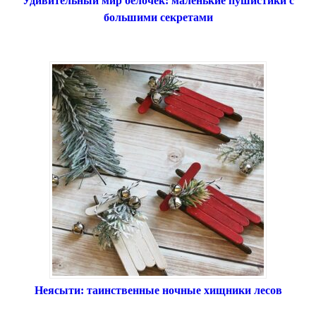
Удивительный мир белочек: маленькие пушистики с
большими секретами
Неясыти: таинственные ночные хищники лесов