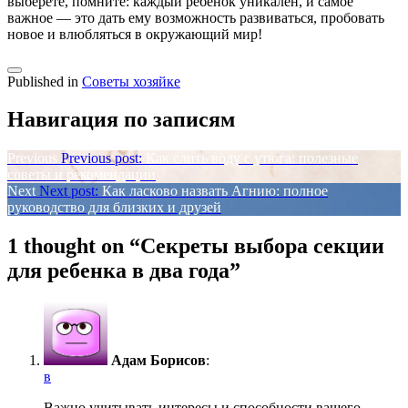
выберете, помните: каждый ребенок уникален, и самое
важное — это дать ему возможность развиваться, пробовать
новое и влюбляться в окружающий мир!
Published in
Советы хозяйке
Навигация по записям
Previous
Previous post:
Как слить воду с утюга: полезные
советы и рекомендации
Next
Next post:
Как ласково назвать Агнию: полное
руководство для близких и друзей
1 thought on “
Секреты выбора секции
для ребенка в два года
”
Адам Борисов
:
в
Важно учитывать интересы и способности вашего