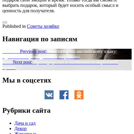
выбрать подарок, который будет носить особый смысл и
ценность для получателя.
Published in
Советы хозяйке
Навигация по записям
Previous
Previous post:
Репетитор по английскому языку:
идеальный путеводитель в мир языка
Next
Next post:
Преимущества и особенности акриловой
пряжи
Мы в соцсетях
Рубрики сайта
Дача и сад
Декор
Животные