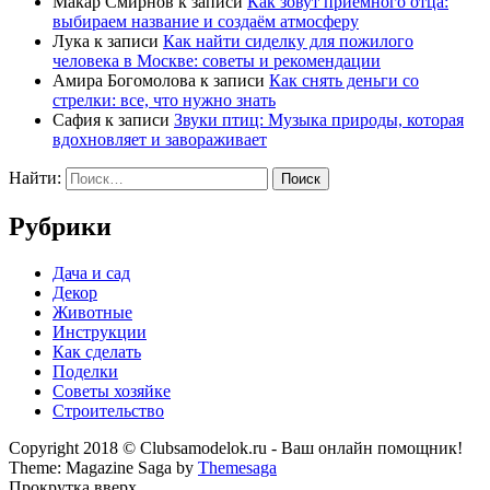
Макар Смирнов
к записи
Как зовут приемного отца:
выбираем название и создаём атмосферу
Лука
к записи
Как найти сиделку для пожилого
человека в Москве: советы и рекомендации
Амира Богомолова
к записи
Как снять деньги со
стрелки: все, что нужно знать
Сафия
к записи
Звуки птиц: Музыка природы, которая
вдохновляет и завораживает
Найти:
Рубрики
Дача и сад
Декор
Животные
Инструкции
Как сделать
Поделки
Советы хозяйке
Строительство
Copyright 2018 © Clubsamodelok.ru - Ваш онлайн помощник!
Theme: Magazine Saga by
Themesaga
Прокрутка вверх